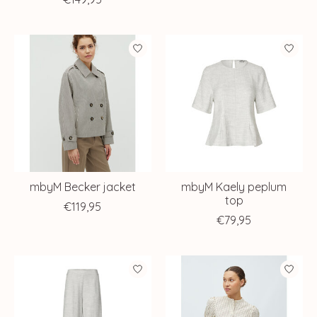
mbyM Becker jacket
mbyM Kaely peplum
top
€119,95
€79,95