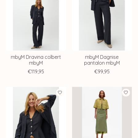
mbyM Dravina colbert
mbyM Dagnise
mbyM
pantalon mbyM
€119,95
€99,95