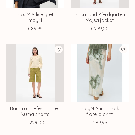
mbyM Arlise gilet
Baum und Pferdgarten
mbyM
Majsa jacket
€89,95
€239,00
Baum und Pferdgarten
mbyM Aninda rok
Numa shorts
florella print
€229,00
€89,95