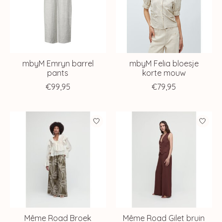
mbyM Emryn barrel
mbyM Felia bloesje
pants
korte mouw
€99,95
€79,95
Même Road Broek
Même Road Gilet bruin