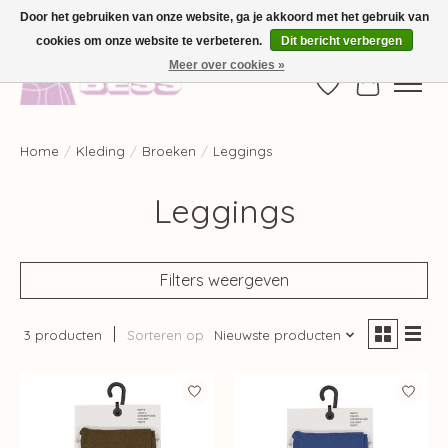
Door het gebruiken van onze website, ga je akkoord met het gebruik van
cookies om onze website te verbeteren.
Dit bericht verbergen
GRATIS VERZENDING VANAF €100,-
Meer over cookies »
Verlanglijst
Winkelwag
Home
/
Kleding
/
Broeken
/
Leggings
Leggings
Filters weergeven
3 producten
Sorteren op
Nieuwste producten