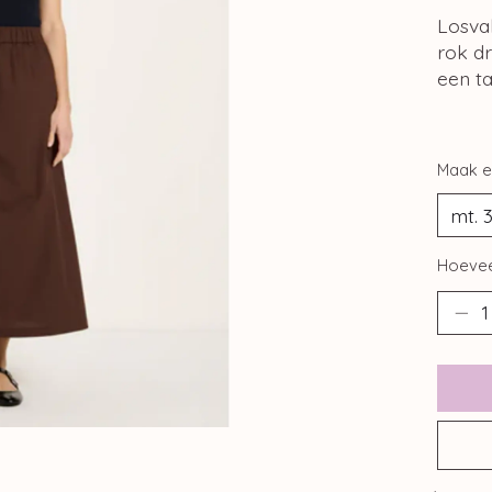
Losval
rok dr
een ta
Maak e
Hoevee