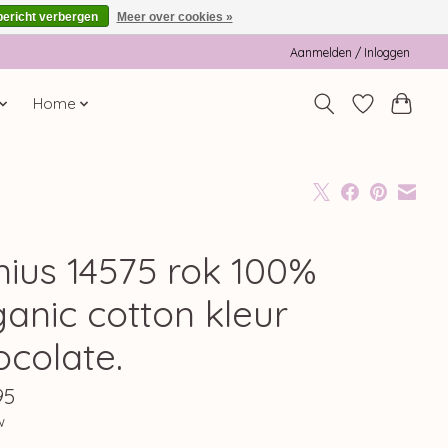
bericht verbergen
Meer over cookies »
Aanmelden / Inloggen
Home
nius 14575 rok 100%
ganic cotton kleur
ocolate.
95
w