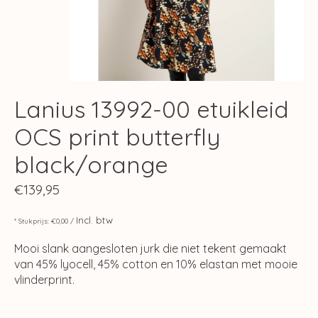
Lanius 13992-00 etuikleid
OCS print butterfly
black/orange
€139,95
Incl. btw
* Stukprijs: €0,00 /
Mooi slank aangesloten jurk die niet tekent gemaakt
van 45% lyocell, 45% cotton en 10% elastan met mooie
vlinderprint.