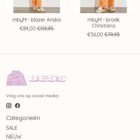
mbyM - blazer Ariska
mbyM - broek
Christiana
€84,00
€119,95
€56,00
€79,95
Volg ons op social media:
Categorieën
SALE
NIEUW