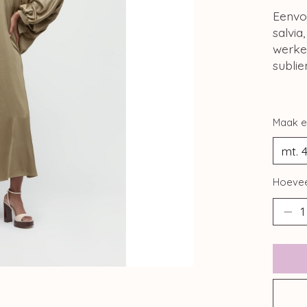
Eenvou
salvia
werke
sublie
Maak e
Hoevee