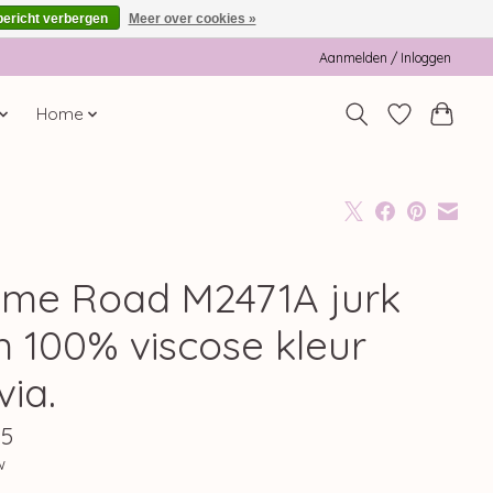
bericht verbergen
Meer over cookies »
Aanmelden / Inloggen
Home
me Road M2471A jurk
n 100% viscose kleur
via.
95
w