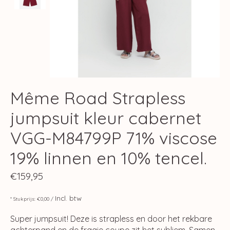
Même Road Strapless
jumpsuit kleur cabernet
VGG-M84799P 71% viscose
19% linnen en 10% tencel.
€159,95
Incl. btw
* Stukprijs: €0,00 /
Super jumpsuit! Deze is strapless en door het rekbare
achterpand en de fraaie coupe zit het subliem. Samen