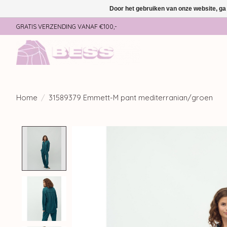
Door het gebruiken van onze website, ga
GRATIS VERZENDING VANAF €100,-
Home
/
31589379 Emmett-M pant mediterranian/groen
Product image slideshow Items