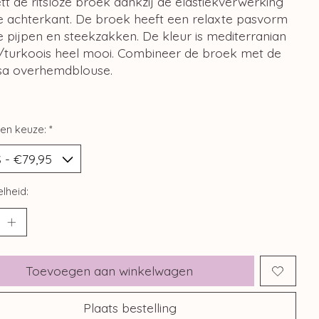
 de ritsloze broek dankzij de elastiekverwerking
e achterkant. De broek heeft een relaxte pasvorm
e pijpen en steekzakken. De kleur is mediterranian
/turkoois heel mooi. Combineer de broek met de
sa overhemdblouse.
en keuze:
*
lheid:
Toevoegen aan winkelwagen
Plaats bestelling