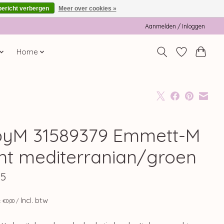
bericht verbergen
Meer over cookies »
Aanmelden / Inloggen
Home
yM 31589379 Emmett-M
nt mediterranian/groen
95
Incl. btw
s: €0,00 /