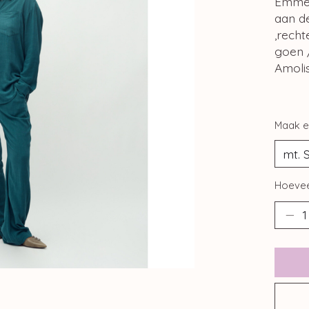
Emmett
aan d
,recht
goen 
Amoli
Maak e
Hoevee