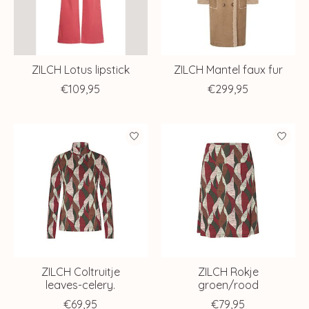
ZILCH Lotus lipstick
ZILCH Mantel faux fur
€109,95
€299,95
ZILCH Coltruitje
ZILCH Rokje
leaves-celery.
groen/rood
€69,95
€79,95