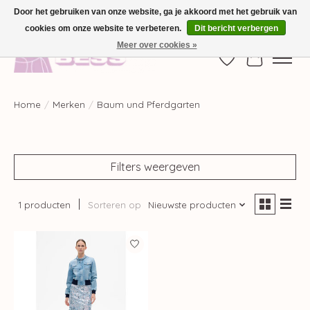
Door het gebruiken van onze website, ga je akkoord met het gebruik van
cookies om onze website te verbeteren.
Dit bericht verbergen
GRATIS VERZENDING VANAF €100,-
Meer over cookies »
Verlanglijst
Winkelwag
Home
/
Merken
/
Baum und Pferdgarten
Filters weergeven
1 producten
Sorteren op
Nieuwste producten