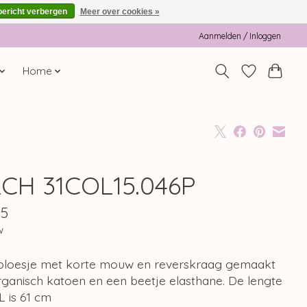
bericht verbergen
Meer over cookies »
Aanmelden / Inloggen
Home
LCH 31COL15.046P
95
w
g bloesje met korte mouw en reverskraag gemaakt
rganisch katoen en een beetje elasthane. De lengte
 L is 61 cm