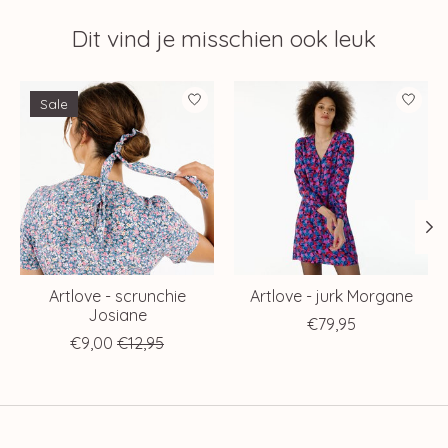
Dit vind je misschien ook leuk
Items van productcarrousel
Sale
Artlove - scrunchie
Artlove - jurk Morgane
Josiane
€79,95
€9,00
€12,95